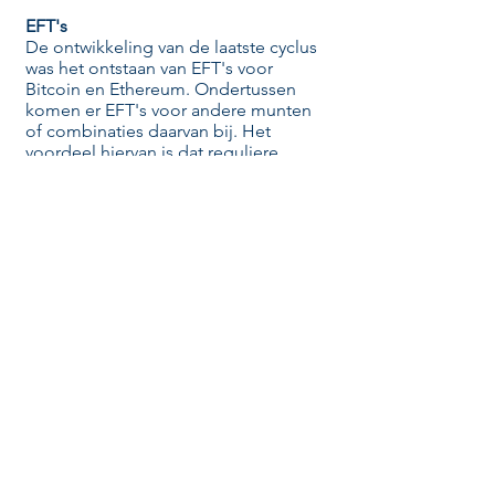
EFT's
​De ontwikkeling van de laatste cyclus
was het ontstaan van EFT's voor
Bitcoin en Ethereum. Ondertussen
komen er EFT's voor andere munten
of combinaties daarvan bij. Het
voordeel hiervan is dat reguliere
organisatie zoals banken en
vermogensbeheerders eenvoudig in
crypto kunnen beleggen. Zonder de
afhankelijkheid van de cryptowereld.
ICO's
Dagelijks worden nieuwe munten
uitgebracht, zogenaamde initial coin
offerings. Soms worden hier enorme
winsten mee behaald. Meestal wordt
er vooral geld mee verloren. Waar
moet u op letten en wat zijn de
mogelijkheden?
Wallet connect
Als je gebruik wilt maken van trading